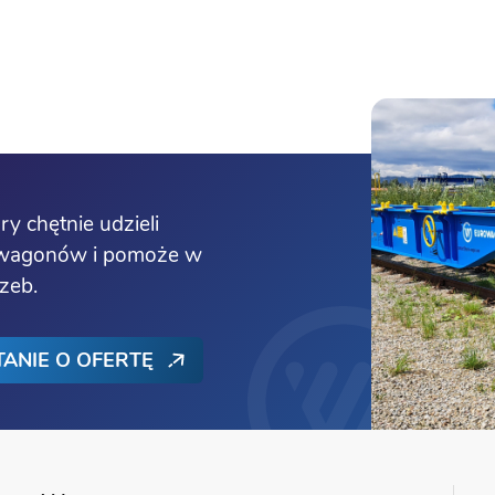
ry chętnie udzieli
i wagonów i pomoże w
rzeb.
TANIE O OFERTĘ