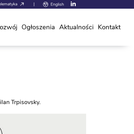
elematyka
|
English
rozwój
Ogłoszenia
Aktualności
Kontakt
lan Trpisovsky.